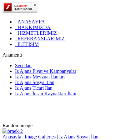
ANASAYFA
HAKKIMIZDA
HİZMETLERİMİZ
REFERANSLARIMIZ
İLETİŞİM
Anamenü
Seri İlan
İz Ajans Fiyat ve Kampanyalar
İz Ajans Mevzuat İlanları
İz Ajans Sosyal İlan
İz Ajans Ticari İlan
İz Ajans İnsan Kaynakları İlanı
Random image
Anasayfa
|
Image Galleries
|
İz Ajans Sosyal İlan